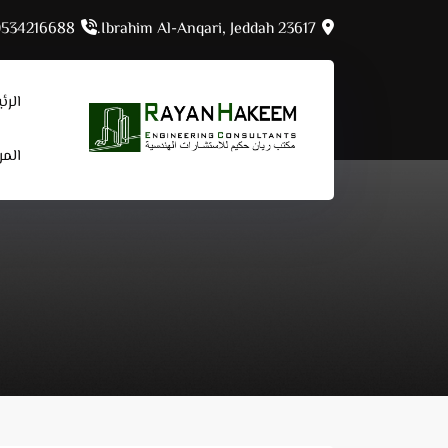
Ski
0534216688
Ibrahim Al-Anqari, Jeddah 23617.
t
conten
الرئ
المر